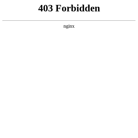
新
首页
新葡京平台娱乐
师资队伍
教