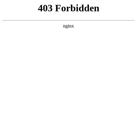
新
首页
新葡京平台娱乐
师资队伍
教