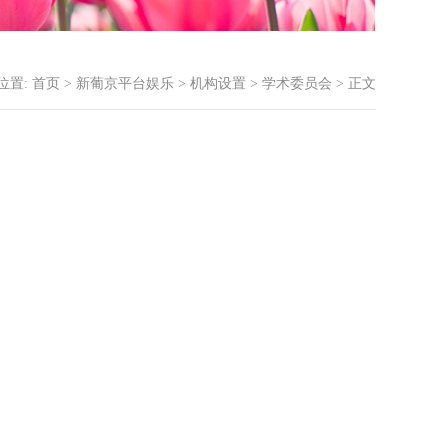
位置:
首页
>
新葡京平台娱乐
>
机构设置
>
学术委员会
> 正文