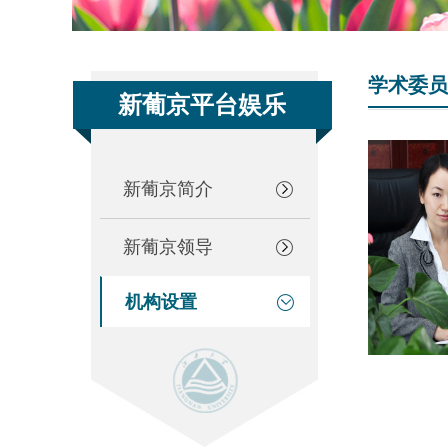
学术委员
新葡京平台娱乐
新葡京简介
新葡京领导
机构设置