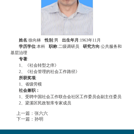
姓名
:徐向林
性别
:男
出生年月
:1963年11月
学历学位
:本科
职称
:二级调研员
研究方向
:公共服务和
基层治理
专著
:
1、《社会转型之痒》
2、《社会管理的社会工作路径》
所获奖项
:
1、省级劳模
社会兼职：
1、受聘中国社会工作联合会社区工作委员会副主任委员
2、梁溪区民政智库专家成员
上一篇：
张六六
下一篇：
孙明